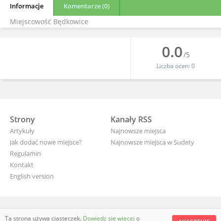
Informacje
Komentarze (0)
Miejscowość Będkowice
0.0
/5
Liczba ocen:
0
Strony
Kanały RSS
Artykuły
Najnowsze miejsca
Jak dodać nowe miejsce?
Najnowsze miejsca w Sudety
Regulamin
Kontakt
English version
wyjade.pl - turystyczna Polska
Ta strona używa ciasteczek.
Dowiedz się więcej
o