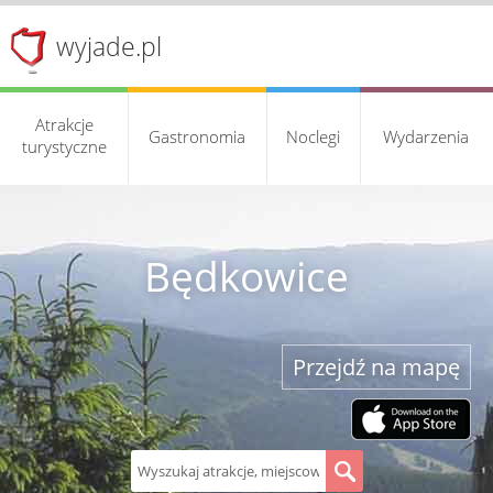
wyjade.pl
Atrakcje
Gastronomia
Noclegi
Wydarzenia
turystyczne
Będkowice
Przejdź na mapę
S