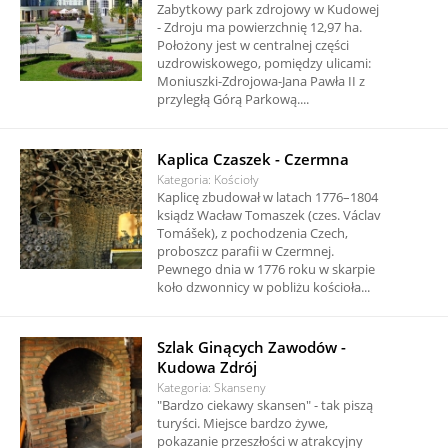
Zabytkowy park zdrojowy w Kudowej
- Zdroju ma powierzchnię 12,97 ha.
Położony jest w centralnej części
uzdrowiskowego, pomiędzy ulicami:
Moniuszki-Zdrojowa-Jana Pawła II z
przyległą Górą Parkową....
Kaplica Czaszek - Czermna
Kategoria: Kościoły
Kaplicę zbudował w latach 1776–1804
ksiądz Wacław Tomaszek (czes. Václav
Tomášek), z pochodzenia Czech,
proboszcz parafii w Czermnej.
Pewnego dnia w 1776 roku w skarpie
koło dzwonnicy w pobliżu kościoła...
Szlak Ginących Zawodów -
Kudowa Zdrój
Kategoria: Skanseny
"Bardzo ciekawy skansen" - tak piszą
turyści. Miejsce bardzo żywe,
pokazanie przeszłości w atrakcyjny