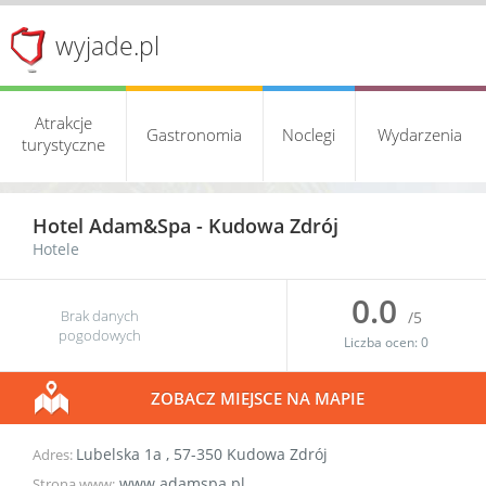
wyjade.pl
Atrakcje
Gastronomia
Noclegi
Wydarzenia
turystyczne
Hotel Adam&Spa -
Kudowa Zdrój
Hotele
0.0
Brak danych
/5
pogodowych
Liczba ocen:
0
ZOBACZ MIEJSCE NA MAPIE
Lubelska 1a
,
57-350
Kudowa Zdrój
Adres:
www.adamspa.pl
Strona www: