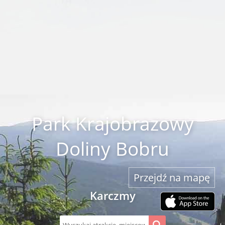
Park Krajobrazowy
Doliny Bobru
Przejdź na mapę
Karczmy