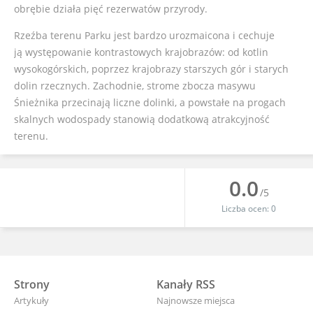
obrębie działa pięć rezerwatów przyrody.
Rzeźba terenu Parku jest bardzo urozmaicona i cechuje
ją występowanie kontrastowych krajobrazów: od kotlin
wysokogórskich, poprzez krajobrazy starszych gór i starych
dolin rzecznych. Zachodnie, strome zbocza masywu
Śnieżnika przecinają liczne dolinki, a powstałe na progach
skalnych wodospady stanowią dodatkową atrakcyjność
terenu.
0.0
/5
Liczba ocen:
0
Strony
Kanały RSS
Artykuły
Najnowsze miejsca