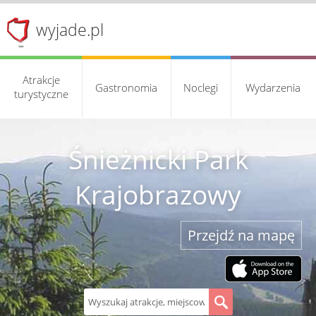
wyjade.pl
Atrakcje
Gastronomia
Noclegi
Wydarzenia
turystyczne
Śnieżnicki Park
Krajobrazowy
Przejdź na mapę
S