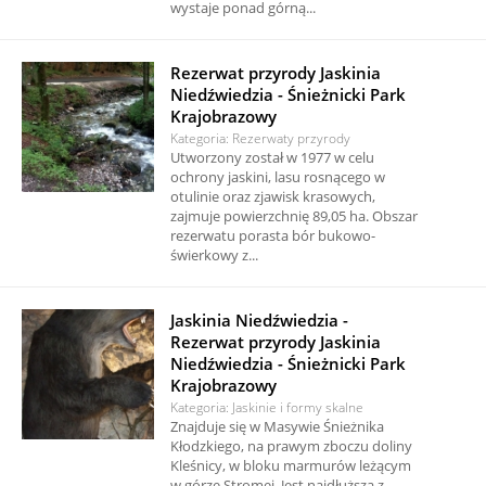
wystaje ponad górną...
Rezerwat przyrody Jaskinia
Niedźwiedzia - Śnieżnicki Park
Krajobrazowy
Kategoria: Rezerwaty przyrody
Utworzony został w 1977 w celu
ochrony jaskini, lasu rosnącego w
otulinie oraz zjawisk krasowych,
zajmuje powierzchnię 89,05 ha. Obszar
rezerwatu porasta bór bukowo-
świerkowy z...
Jaskinia Niedźwiedzia -
Rezerwat przyrody Jaskinia
Niedźwiedzia - Śnieżnicki Park
Krajobrazowy
Kategoria: Jaskinie i formy skalne
Znajduje się w Masywie Śnieżnika
Kłodzkiego, na prawym zboczu doliny
Kleśnicy, w bloku marmurów leżącym
w górze Stromej. Jest najdłuższą z