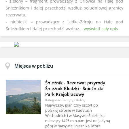
- zielony – fragment prowadzący z Orłowca na Halę pod
Śnieżnikiem i dalej przechodzi wzdłuż południowej granicy
rezerwatu,
- niebieski – prowadzący z Lądka-Zdroju na Halę pod
Śnieżnikiem i dalej przechodzi wzdłuż...
wyświetl cały opis
Miejsca w pobliżu
Śnieżnik - Rezerwat przyrody
Śnieżnik Kłodzki - Śnieżnicki
Park Krajobrazowy
Kategoria: Szczyty i doliny
Najwyższy, graniczny szczyt po
polskiej stronie w Sudetach
Wschodnich i w Masywie Śnieżnika
mierzący 1425 m n.p.m. Jest on jedyną
górą w masywie Śnieżnika, która