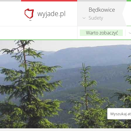
Będkowice
wyjade.pl
Sudety
Warto zobaczyć