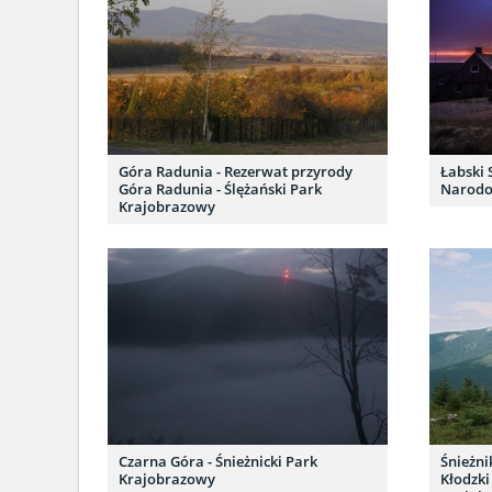
Góra Radunia - Rezerwat przyrody
Łabski 
Góra Radunia - Ślężański Park
Narod
Krajobrazowy
Czarna Góra - Śnieżnicki Park
Śnieżni
Krajobrazowy
Kłodzki