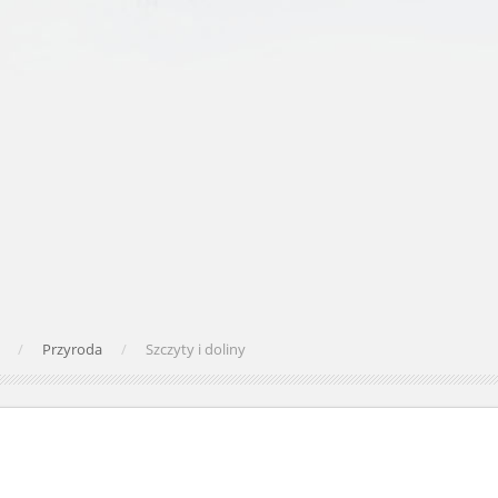
ć
Przyroda
Szczyty i doliny