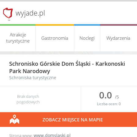
wyjade.pl
Atrakcje
Gastronomia
Noclegi
Wydarzenia
turystyczne
Schronisko Górskie Dom Śląski -
Karkonoski
Park Narodowy
Schroniska turystyczne
0.0
Brak danych
/5
pogodowych
Liczba ocen:
0
ZOBACZ MIEJSCE NA MAPIE
www.domslaski.pl
Strona www: