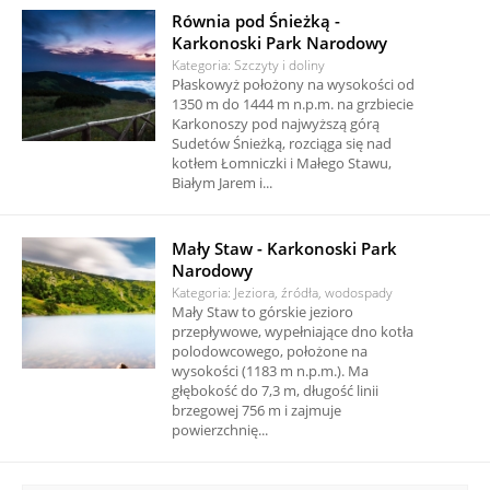
Równia pod Śnieżką -
Karkonoski Park Narodowy
Kategoria: Szczyty i doliny
Płaskowyż położony na wysokości od
1350 m do 1444 m n.p.m. na grzbiecie
Karkonoszy pod najwyższą górą
Sudetów Śnieżką, rozciąga się nad
kotłem Łomniczki i Małego Stawu,
Białym Jarem i...
Mały Staw - Karkonoski Park
Narodowy
Kategoria: Jeziora, źródła, wodospady
Mały Staw to górskie jezioro
przepływowe, wypełniające dno kotła
polodowcowego, położone na
wysokości (1183 m n.p.m.). Ma
głębokość do 7,3 m, długość linii
brzegowej 756 m i zajmuje
powierzchnię...