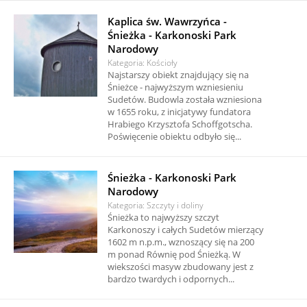
Kaplica św. Wawrzyńca -
Śnieżka - Karkonoski Park
Narodowy
Kategoria: Kościoły
Najstarszy obiekt znajdujący się na
Śnieżce - najwyższym wzniesieniu
Sudetów. Budowla została wzniesiona
w 1655 roku, z inicjatywy fundatora
Hrabiego Krzysztofa Schoffgotscha.
Poświęcenie obiektu odbyło się...
Śnieżka - Karkonoski Park
Narodowy
Kategoria: Szczyty i doliny
Śnieżka to najwyższy szczyt
Karkonoszy i całych Sudetów mierzący
1602 m n.p.m., wznoszący się na 200
m ponad Równię pod Śnieżką. W
wiekszości masyw zbudowany jest z
bardzo twardych i odpornych...