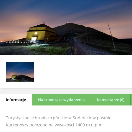
Informacje
Nadchodzące wydarzenia
Komentarze (0)
Turystyczne schronisko górskie w Sudetach w paśmie
Karkonoszy położone na wysokości 1400 m n.p.m.