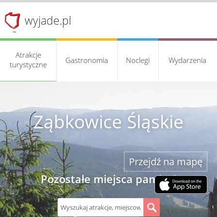
wyjade.pl
Atrakcje
Gastronomia
Noclegi
Wydarzenia
turystyczne
Ząbkowice Śląskie
Przejdź na mapę
Pozostałe miejsca pamięci
S