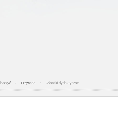
obaczyć
Przyroda
Ośrodki dydaktyczne