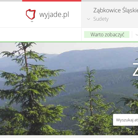
Ząbkowice Śląski
wyjade.pl
Sudety
Warto zobaczyć