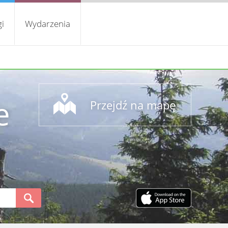
i
Wydarzenia
e
Przejdź na mapę
S