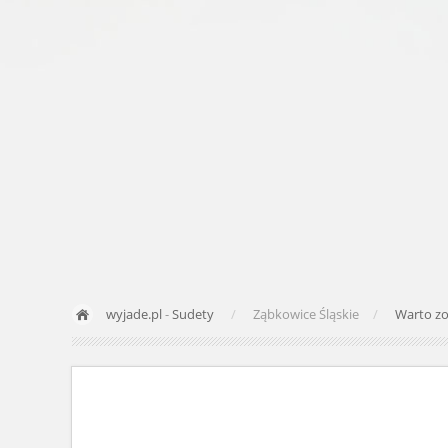
wyjade.pl
-
Sudety
Ząbkowice Śląskie
Warto z