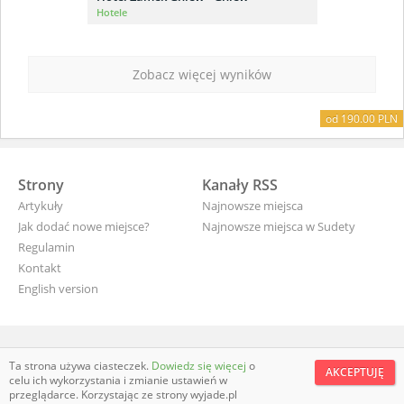
Hotele
Zobacz więcej wyników
od 199.00 PLN
od 100.00 PLN
od 190.00 PLN
od 20.00 PLN
od 40.00 PLN
od 45.00 PLN
od 30.00 PLN
Strony
Kanały RSS
Artykuły
Najnowsze miejsca
Jak dodać nowe miejsce?
Najnowsze miejsca w Sudety
Regulamin
Kontakt
English version
wyjade.pl - turystyczna Polska
Ta strona używa ciasteczek.
Dowiedz się więcej
o
AKCEPTUJĘ
celu ich wykorzystania i zmianie ustawień w
przeglądarce. Korzystając ze strony wyjade.pl